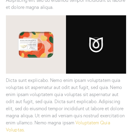
et dolore magna aliqua.
Dicta sunt explicabo. Nemo enim ipsam voluptatem quia
voluptas sit aspernatur aut odit aut fugit, sed quia. Nemo
enim ipsam voluptatem quia voluptas sit aspernatur aut
odit aut fugit, sed quia. Dicta sunt explicabo. Adipiscing
elit, sed do eiusmod tempor incididunt ut labore et dolore
magna aliqua. Ut enim ad veniam quis nostrud exercitation
enim ullamco. Nemo magna ipsam
Voluptatem Quia
Voluptas.