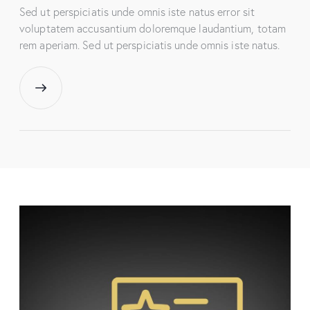
Sed ut perspiciatis unde omnis iste natus error sit
voluptatem accusantium doloremque laudantium, totam
rem aperiam. Sed ut perspiciatis unde omnis iste natus.