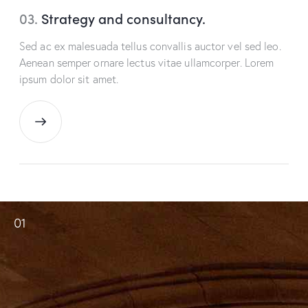
03.
Strategy and consultancy.
Sed ac ex malesuada tellus convallis auctor vel sed leo.
Aenean semper ornare lectus vitae ullamcorper. Lorem
ipsum dolor sit amet.
01