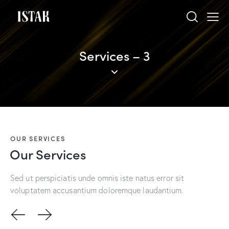
Services – 3
OUR SERVICES
Our Services
Sed ut perspiciatis unde omnis iste natus error sit
voluptatem accusantium doloremque laudantium.