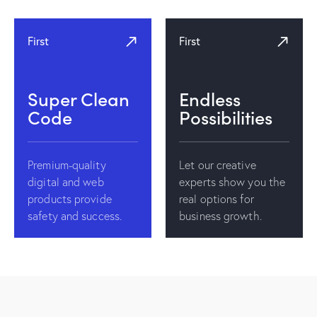
First
First
Super Clean
Endless
Code
Possibilities
Premium-quality
Let our creative
digital and web
experts show you the
products provide
real options for
safety and success.
business growth.