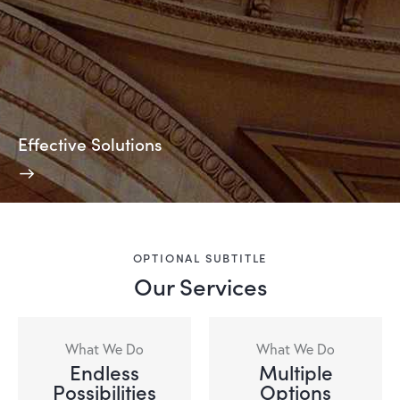
Effective Solutions
OPTIONAL SUBTITLE
Our Services
What We Do
What We Do
Endless
Multiple
Possibilities
Options