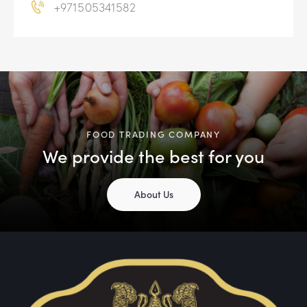
+971505341582
v
e
:
FOOD TRADING COMPANY
We provide the best for you
About Us