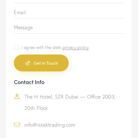
I agree with the site’s
privacy policy
.
A
Contact Info
l
t
The H Hotel, SZR Dubai — Office 2003,
e
r
20th Floor
n
a
info@istaktrading.com
t
i