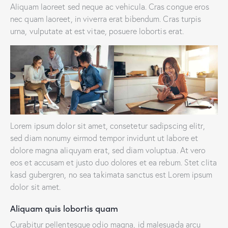
Aliquam laoreet sed neque ac vehicula. Cras congue eros
nec quam laoreet, in viverra erat bibendum. Cras turpis
urna, vulputate at est vitae, posuere lobortis erat.
Lorem ipsum dolor sit amet, consetetur sadipscing elitr,
sed diam nonumy eirmod tempor invidunt ut labore et
dolore magna aliquyam erat, sed diam voluptua. At vero
eos et accusam et justo duo dolores et ea rebum. Stet clita
kasd gubergren, no sea takimata sanctus est Lorem ipsum
dolor sit amet.
Aliquam quis lobortis quam
Curabitur pellentesque odio magna, id malesuada arcu