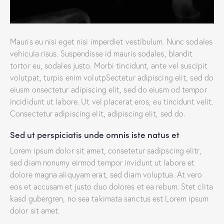
Mauris eu nisi eget nisi imperdiet vestibulum. Nunc sodales
vehicula risus. Suspendisse id mauris sodales, blandit
tortor eu, sodales justo. Morbi tincidunt, ante vel suscipit
volutpat, turpis enim volutpSectetur adipiscing elit, sed do
eiusm onsectetur adipiscing elit, sed do eiusm od tempor
incididunt ut labore. Ut vel placerat eros, eu tincidunt velit.
Consectetur adipiscing elit, adipiscing elit, sed do.
Sed ut perspiciatis unde omnis iste natus et
Lorem ipsum dolor sit amet, consetetur sadipscing elitr,
sed diam nonumy eirmod tempor invidunt ut labore et
dolore magna aliquyam erat, sed diam voluptua. At vero
eos et accusam et justo duo dolores et ea rebum. Stet clita
kasd gubergren, no sea takimata sanctus est Lorem ipsum
dolor sit amet.