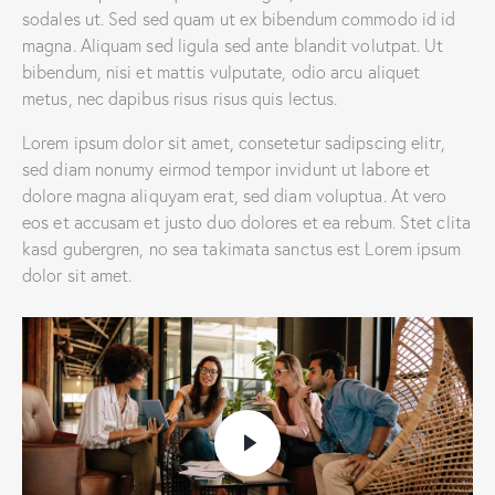
sodales ut. Sed sed quam ut ex bibendum commodo id id
magna. Aliquam sed ligula sed ante blandit volutpat. Ut
bibendum, nisi et mattis vulputate, odio arcu aliquet
metus, nec dapibus risus risus quis lectus.
Lorem ipsum dolor sit amet, consetetur sadipscing elitr,
sed diam nonumy eirmod tempor invidunt ut labore et
dolore magna aliquyam erat, sed diam voluptua. At vero
eos et accusam et justo duo dolores et ea rebum. Stet clita
kasd gubergren, no sea takimata sanctus est Lorem ipsum
dolor sit amet.