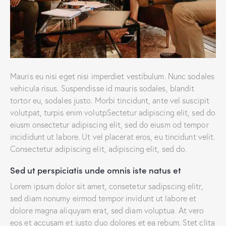
Mauris eu nisi eget nisi imperdiet vestibulum. Nunc sodales
vehicula risus. Suspendisse id mauris sodales, blandit
tortor eu, sodales justo. Morbi tincidunt, ante vel suscipit
volutpat, turpis enim volutpSectetur adipiscing elit, sed do
eiusm onsectetur adipiscing elit, sed do eiusm od tempor
incididunt ut labore. Ut vel placerat eros, eu tincidunt velit.
Consectetur adipiscing elit, adipiscing elit, sed do.
Sed ut perspiciatis unde omnis iste natus et
Lorem ipsum dolor sit amet, consetetur sadipscing elitr,
sed diam nonumy eirmod tempor invidunt ut labore et
dolore magna aliquyam erat, sed diam voluptua. At vero
eos et accusam et justo duo dolores et ea rebum. Stet clita