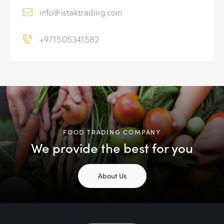
a
info@istaktrading.com
t
i
+971505341582
v
e
:
FOOD TRADING COMPANY
We provide the best for you
About Us