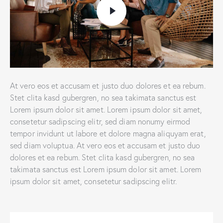
At vero eos et accusam et justo duo dolores et ea rebum.
Stet clita kasd gubergren, no sea takimata sanctus est
Lorem ipsum dolor sit amet. Lorem ipsum dolor sit amet,
consetetur sadipscing elitr, sed diam nonumy eirmod
tempor invidunt ut labore et dolore magna aliquyam erat,
sed diam voluptua. At vero eos et accusam et justo duo
dolores et ea rebum. Stet clita kasd gubergren, no sea
takimata sanctus est Lorem ipsum dolor sit amet. Lorem
ipsum dolor sit amet, consetetur sadipscing elitr.