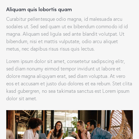
Aliquam quis lobortis quam
Curabitur pellentesque odio magna, id malesuada arcu
sodales ut. Sed sed quam ut ex bibendum commodo id id
magna. Aliquam sed ligula sed ante blandit volutpat. Ut
bibendum, nisi et mattis vulputate, odio arcu aliquet
metus, nec dapibus risus risus quis lectus.
Lorem ipsum dolor sit amet, consetetur sadipscing elitr,
sed diam nonumy eirmod tempor invidunt ut labore et
dolore magna aliquyam erat, sed diam voluptua. At vero
eos et accusam et justo duo dolores et ea rebum. Stet clita
kasd gubergren, no sea takimata sanctus est Lorem ipsum
dolor sit amet.