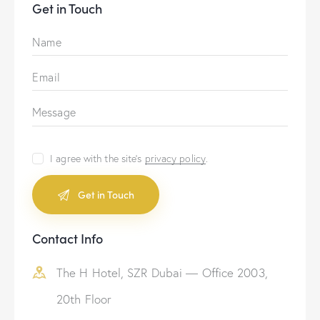
Get in Touch
I agree with the site’s
privacy policy
.
A
Contact Info
l
t
The H Hotel, SZR Dubai — Office 2003,
e
r
20th Floor
n