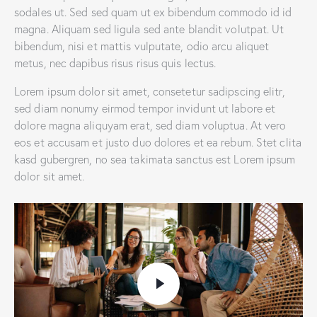
sodales ut. Sed sed quam ut ex bibendum commodo id id
magna. Aliquam sed ligula sed ante blandit volutpat. Ut
bibendum, nisi et mattis vulputate, odio arcu aliquet
metus, nec dapibus risus risus quis lectus.
Lorem ipsum dolor sit amet, consetetur sadipscing elitr,
sed diam nonumy eirmod tempor invidunt ut labore et
dolore magna aliquyam erat, sed diam voluptua. At vero
eos et accusam et justo duo dolores et ea rebum. Stet clita
kasd gubergren, no sea takimata sanctus est Lorem ipsum
dolor sit amet.