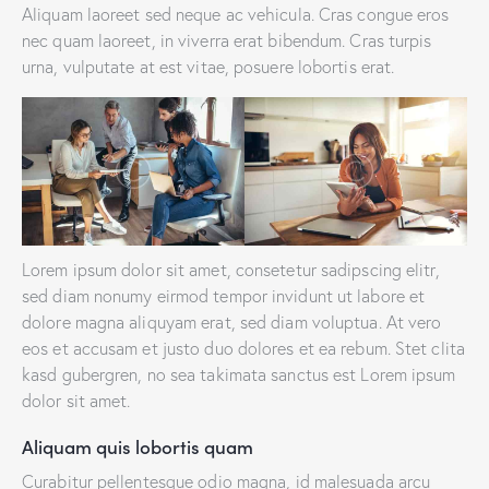
Aliquam laoreet sed neque ac vehicula. Cras congue eros
nec quam laoreet, in viverra erat bibendum. Cras turpis
urna, vulputate at est vitae, posuere lobortis erat.
Lorem ipsum dolor sit amet, consetetur sadipscing elitr,
sed diam nonumy eirmod tempor invidunt ut labore et
dolore magna aliquyam erat, sed diam voluptua. At vero
eos et accusam et justo duo dolores et ea rebum. Stet clita
kasd gubergren, no sea takimata sanctus est Lorem ipsum
dolor sit amet.
Aliquam quis lobortis quam
Curabitur pellentesque odio magna, id malesuada arcu