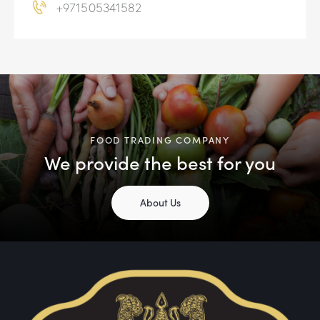
+971505341582
v
e
:
FOOD TRADING COMPANY
We provide the best for you
About Us