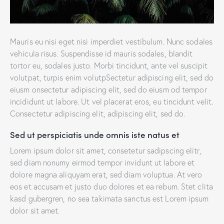
Mauris eu nisi eget nisi imperdiet vestibulum. Nunc sodales
vehicula risus. Suspendisse id mauris sodales, blandit
tortor eu, sodales justo. Morbi tincidunt, ante vel suscipit
volutpat, turpis enim volutpSectetur adipiscing elit, sed do
eiusm onsectetur adipiscing elit, sed do eiusm od tempor
incididunt ut labore. Ut vel placerat eros, eu tincidunt velit.
Consectetur adipiscing elit, adipiscing elit, sed do.
Sed ut perspiciatis unde omnis iste natus et
Lorem ipsum dolor sit amet, consetetur sadipscing elitr,
sed diam nonumy eirmod tempor invidunt ut labore et
dolore magna aliquyam erat, sed diam voluptua. At vero
eos et accusam et justo duo dolores et ea rebum. Stet clita
kasd gubergren, no sea takimata sanctus est Lorem ipsum
dolor sit amet.