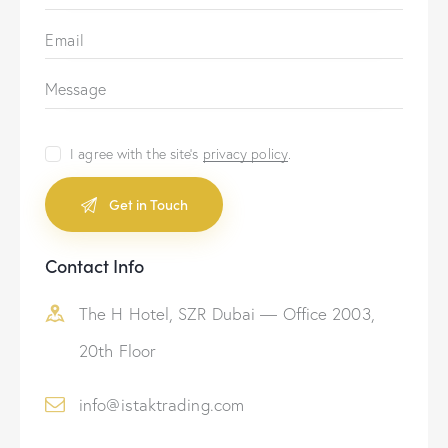
I agree with the site’s
privacy policy
.
A
Contact Info
l
t
The H Hotel, SZR Dubai — Office 2003,
e
r
20th Floor
n
a
info@istaktrading.com
t
i