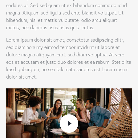
sodales ut. Sed sed quam ut ex bibendum commodo id id
magna. Aliquam sed ligula sed ante blandit volutpat. Ut
bibendum, nisi et mattis vulputate, odio arcu aliquet
metus, nec dapibus risus risus quis lectus.
Lorem ipsum dolor sit amet, consetetur sadipscing elitr,
sed diam nonumy eirmod tempor invidunt ut labore et
dolore magna aliquyam erat, sed diam voluptua. At vero
eos et accusam et justo duo dolores et ea rebum. Stet clita
kasd gubergren, no sea takimata sanctus est Lorem ipsum
dolor sit amet.