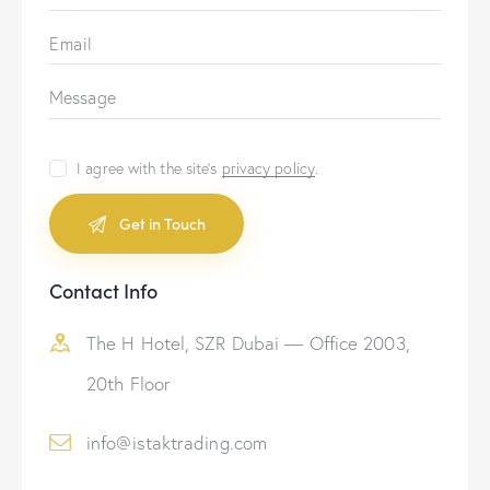
I agree with the site’s
privacy policy
.
A
Contact Info
l
t
The H Hotel, SZR Dubai — Office 2003,
e
r
20th Floor
n
a
info@istaktrading.com
t
i