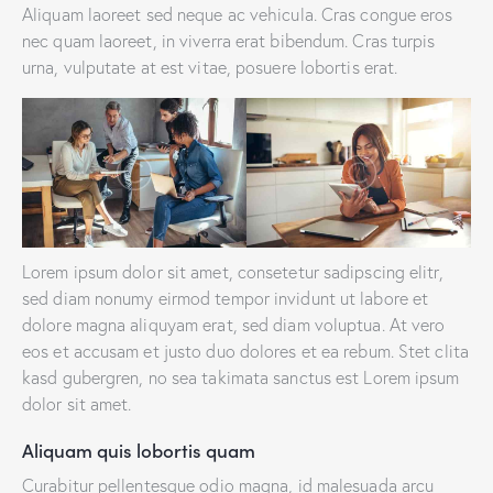
Aliquam laoreet sed neque ac vehicula. Cras congue eros
nec quam laoreet, in viverra erat bibendum. Cras turpis
urna, vulputate at est vitae, posuere lobortis erat.
Lorem ipsum dolor sit amet, consetetur sadipscing elitr,
sed diam nonumy eirmod tempor invidunt ut labore et
dolore magna aliquyam erat, sed diam voluptua. At vero
eos et accusam et justo duo dolores et ea rebum. Stet clita
kasd gubergren, no sea takimata sanctus est Lorem ipsum
dolor sit amet.
Aliquam quis lobortis quam
Curabitur pellentesque odio magna, id malesuada arcu