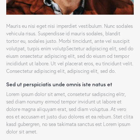
Mauris eu nisi eget nisi imperdiet vestibulum. Nunc sodales
vehicula risus. Suspendisse id mauris sodales, blandit
tortor eu, sodales justo. Morbi tincidunt, ante vel suscipit
volutpat, turpis enim volutpSectetur adipiscing elit, sed do
eiusm onsectetur adipiscing elit, sed do eiusm od tempor
incididunt ut labore. Ut vel placerat eros, eu tincidunt velit.
Consectetur adipiscing elit, adipiscing elit, sed do.
Sed ut perspiciatis unde omnis iste natus et
Lorem ipsum dolor sit amet, consetetur sadipscing elitr,
sed diam nonumy eirmod tempor invidunt ut labore et
dolore magna aliquyam erat, sed diam voluptua. At vero
eos et accusam et justo duo dolores et ea rebum. Stet clita
kasd gubergren, no sea takimata sanctus est Lorem ipsum
dolor sit amet.